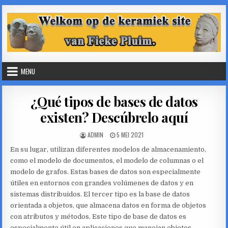
Skip
to
content
MENU
¿Qué tipos de bases de datos
existen? Descúbrelo aquí
AUTHOR:
PUBLISHED
ADMIN
5 MEI 2021
DATE:
En su lugar, utilizan diferentes modelos de almacenamiento,
como el modelo de documentos, el modelo de columnas o el
modelo de grafos. Estas bases de datos son especialmente
útiles en entornos con grandes volúmenes de datos y en
sistemas distribuidos. El tercer tipo es la base de datos
orientada a objetos, que almacena datos en forma de objetos
con atributos y métodos. Este tipo de base de datos es
especialmente útil en aplicaciones que manejan objetos