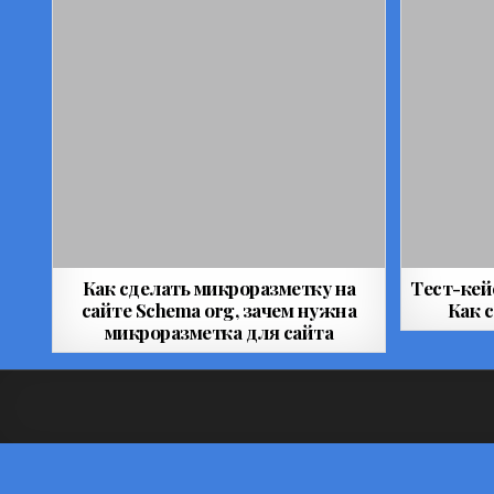
Как сделать микроразметку на
Тест-кей
сайте Schema org, зачем нужна
Как 
микроразметка для сайта